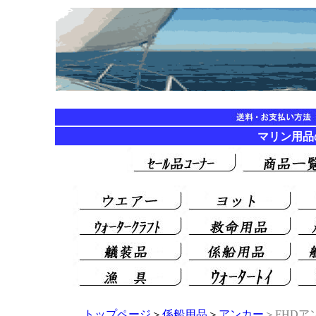
マリン用品の海遊
トップページ
＞
係船用品
＞
アンカー
＞FHD