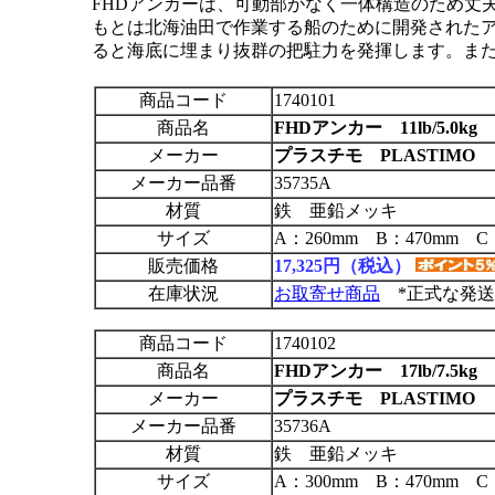
FHDアンカーは、可動部がなく一体構造のため丈
もとは北海油田で作業する船のために開発された
ると海底に埋まり抜群の把駐力を発揮します。ま
商品コード
1740101
商品名
FHDアンカー 11lb/5.0kg
適
メーカー
プラスチモ PLASTIMO
メーカー品番
35735A
材質
鉄 亜鉛メッキ
サイズ
A：260mm B：470mm 
販売価格
17,325円（税込）
在庫状況
お取寄せ商品
*正式な発送
商品コード
1740102
商品名
FHDアンカー 17lb/7.5kg
適
メーカー
プラスチモ PLASTIMO
メーカー品番
35736A
材質
鉄 亜鉛メッキ
サイズ
A：300mm B：470mm C