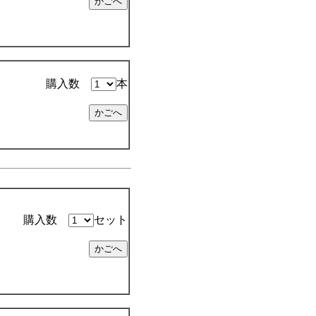
購入数
本
購入数
セット