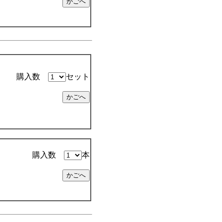
購入数
セット
購入数
本