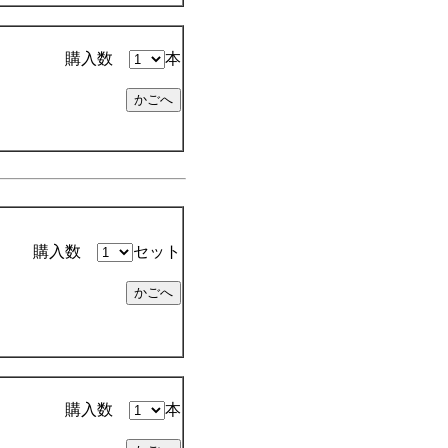
購入数
本
購入数
セット
購入数
本