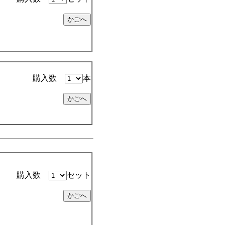
購入数
本
購入数
セット