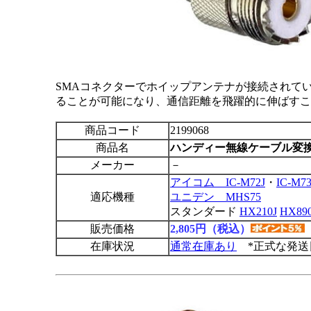
SMAコネクターでホイップアンテナが接続されて
ることが可能になり、通信距離を飛躍的に伸ばすこ
商品コード
2199068
商品名
ハンディー無線ケーブル変
メーカー
－
アイコム IC-M72J
・
IC-M73
適応機種
ユニデン MHS75
スタンダード
HX210J
HX890
販売価格
2,805円（税込）
在庫状況
通常在庫あり
*正式な発送