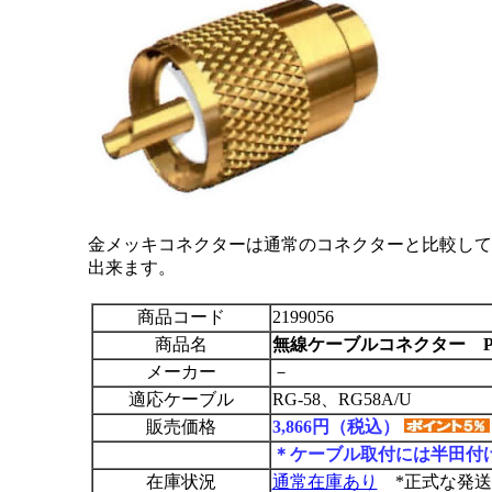
金メッキコネクターは通常のコネクターと比較して
出来ます。
商品コード
2199056
商品名
無線ケーブルコネクター PL-2
メーカー
－
適応ケーブル
RG-58、RG58A/U
販売価格
3,866円（税込）
＊ケーブル取付には半田付
在庫状況
通常在庫あり
*正式な発送