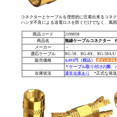
コネクターとケーブルを理想的に圧着出来るコネク
ハンダ不良による送電ロスを防ぐだけでなく、風
商品コード
2199058
商品名
無線ケーブルコネクター PL-2
メーカー
－
適応ケーブル
RG-58、RG-8X、RG-58A/U
販売価格
4,493円（税込）
＊ケーブル取り付けの際、
在庫状況
通常在庫あり
*正式な発送