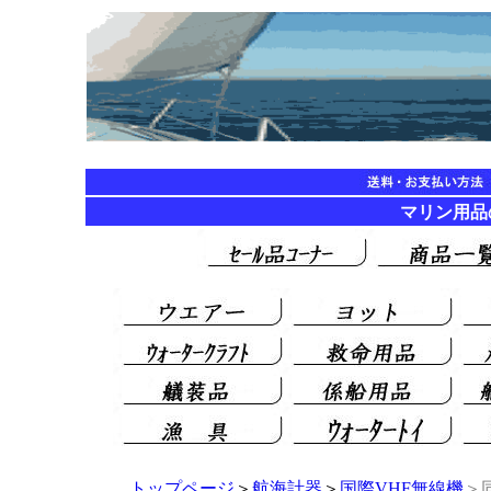
マリン用品の海遊
トップページ
＞
航海計器
＞
国際VHF無線機
＞