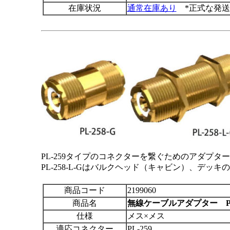
在庫状況
通常在庫あり
*正式な発送
PL-259タイプのコネクターを繋ぐためのアダプタ
PL-258-L-Gはバルクヘッド（キャビン）、デッ
商品コード
2199060
商品名
無線ケーブルアダプター PL-
仕様
メス×メス
適応コネクター
PL-259