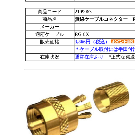
商品コード
2199063
商品名
無線ケーブルコネクター PL-2
メーカー
－
適応ケーブル
RG-8X
販売価格
3,866円（税込）
＊ケーブル取付には半田付
在庫状況
通常在庫あり
*正式な発送