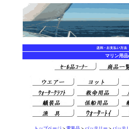
マリン用品の海遊
トップページ
＞
電装品
＞
バッテリー
＞
バッテ