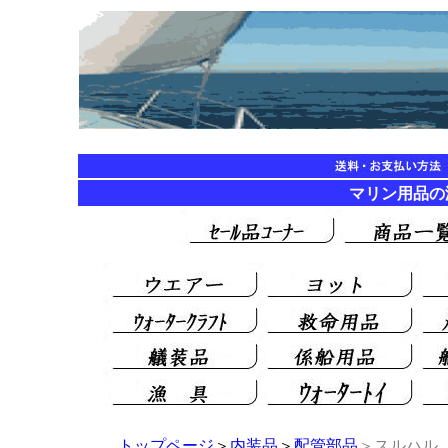
マリン用品
トップページ
＞
内装品
＞
配管部品
＞スルハル 