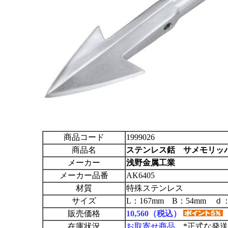
商品コード
1999026
商品名
ステンレス銛 サメモリッ
メーカー
浅野金属工業
メーカー品番
AK6405
材質
特殊ステンレス
サイズ
L：167mm B：54mm ｄ
販売価格
10,560（税込）
在庫状況
お取寄せ商品
*正式な発送