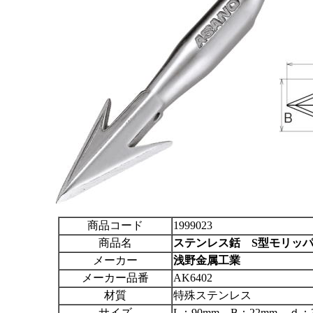
商品コード
1999023
商品名
ステンレス銛 S型モリッ
メーカー
浅野金属工業
メーカー品番
AK6402
材質
特殊ステンレス
サイズ
L：90mm B：22mm ｄ：