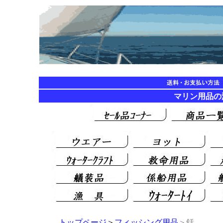
マリン用品
トップページ
＞
フィッシング用品
＞銛