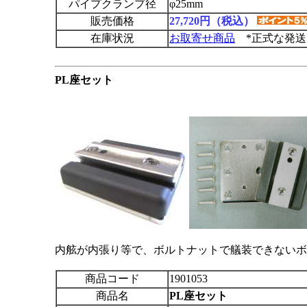
パイプクランプ径
φ25mm
販売価格
27,720円（税込）
在庫状況
お取寄せ商品
*正式な発送
PL座セット
内舷が内張り等で、ボルトナットで艤装できないボ
商品コード
1901053
商品名
PL座セット