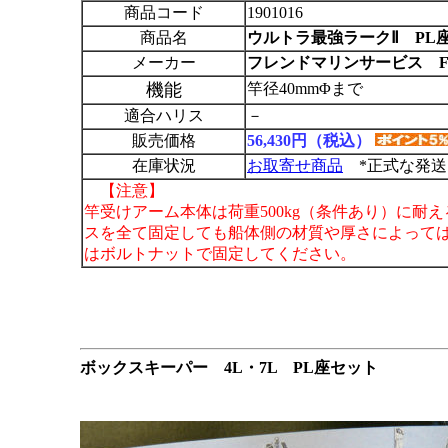
商品コード
1901016
商品名
ウルトラ最強ラークⅡ PL
メーカー
フレンドマリンサービス F
機能
竿径40mmΦまで
適合ハリス
－
販売価格
56,430円（税込）
在庫状況
お取寄せ商品
*正式な発送
【注意】
竿受けアーム本体は荷重500kg（条件あり）に耐
スを全て固定しても船体側の材質や厚さによって
はボルトナットで固定してください。
ボックスキーパー 4L・7L PL座セット