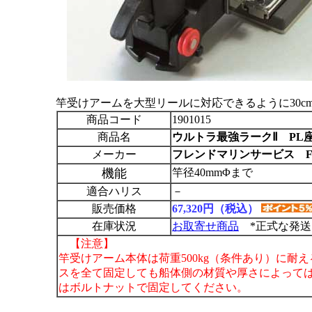
竿受けアームを大型リールに対応できるように30c
商品コード
1901015
商品名
ウルトラ最強ラークⅡ PL
メーカー
フレンドマリンサービス F
機能
竿径40mmΦまで
適合ハリス
－
販売価格
67,320円（税込）
在庫状況
お取寄せ商品
*正式な発送
【注意】
竿受けアーム本体は荷重500kg（条件あり）に耐
スを全て固定しても船体側の材質や厚さによって
はボルトナットで固定してください。