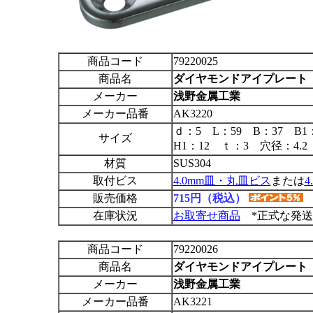
商品コード
79220025
商品名
ダイヤモンドアイプレート 
メーカー
浅野金属工業
メーカー品番
AK3220
ｄ：5 L：59 B：37 B1
サイズ
H1：12 ｔ：3 穴径：4.2
材質
SUS304
取付ビス
4.0mm皿・丸皿ビス
または
販売価格
715円（税込）
在庫状況
お取寄せ商品
*正式な発送
商品コード
79220026
商品名
ダイヤモンドアイプレート
メーカー
浅野金属工業
メーカー品番
AK3221