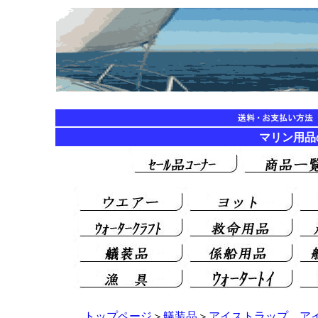
マリン用品の海遊
トップページ
＞
艤装品
＞
アイストラップ、ア