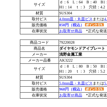
ｄ：6 L：64 B：40 B1
サイズ
H1：14 ｔ：3 穴径：4.2
材質
SUS304
取付ビス
4.0mm皿・丸皿ビス
または
販売価格
858円（税込）
在庫状況
お取寄せ商品
*正式な発送
商品コード
79220028
商品名
ダイヤモンドアイプレート 
メーカー
浅野金属工業
メーカー品番
AK3222
ｄ：8 L：80 B：50 B1
サイズ
H1：20 ｔ：3 穴径：5.2
材質
SUS304
取付ビス
5.0mm皿・丸皿ビス
または
販売価格
968円（税込）
在庫状況
お取寄せ商品
*正式な発送