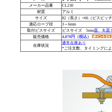
メーカー品番
CL230
材質
アルミ
サイズ
82（長さ）×66（ビスピッチ
適応ロープ径
3～6mm
取付ビスサイズ
ビスサイズ 5mm
皿、丸皿
販売価格
4,070円（税込）
通常在庫あり
在庫状況
*ご注文数、タイミングに