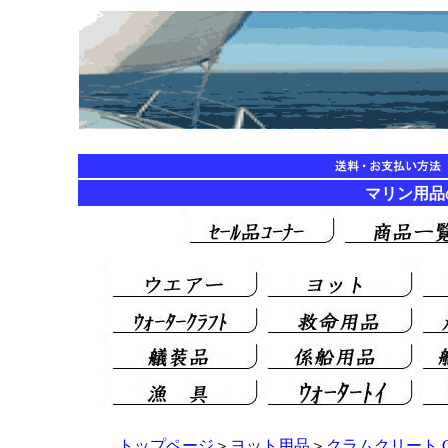
マリン用品の海遊
トップページ
＞
ヨット用品
＞
クラムクリート Cla