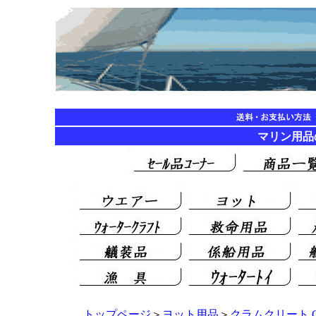
マリン用品の海遊
トップページ
＞
ヨット用品
＞
クラムクリート Cla