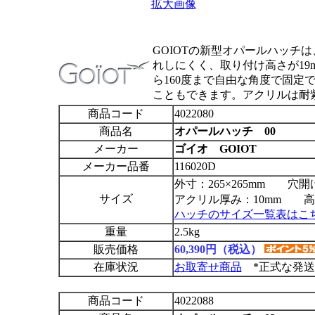
拡大画像
GOIOTの新型オパールハッチ
れしにくく、取り付け高さが19
ら160度まで自由な角度で固定
こともできます。アクリルは耐
商品コード
4022080
商品名
オパールハッチ 00
メーカー
ゴイオ GOIOT
メーカー品番
116020D
外寸：265×265mm 穴開け
サイズ
アクリル厚み：10mm 高さ
ハッチのサイズ一覧表はこ
重量
2.5kg
販売価格
60,390円（税込）
在庫状況
お取寄せ商品
*正式な発送
商品コード
4022088