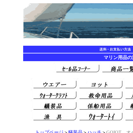
マリン用品
トップページ
＞
艤装品
＞
ハッチ
＞
GOIOT 