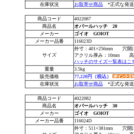
在庫状況
お取寄せ商品
*正式な発送
商品コード
4022087
商品名
オパールハッチ 20
メーカー
ゴイオ GOIOT
メーカー品番
116023D
外寸：401×256mm 穴開け
サイズ
アクリル厚み：10mm 高さ
ハッチのサイズ一覧表はこ
重量
3.5kg
販売価格
77,220円（税込）
在庫状況
お取寄せ商品
*正式な発送
商品コード
4022082
商品名
オパールハッチ 30
メーカー
ゴイオ GOIOT
メーカー品番
116024D
外寸：511×381mm 穴開け