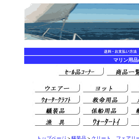
マリン用品の海遊
トップページ
＞
艤装品
＞
クリート、フェアリ