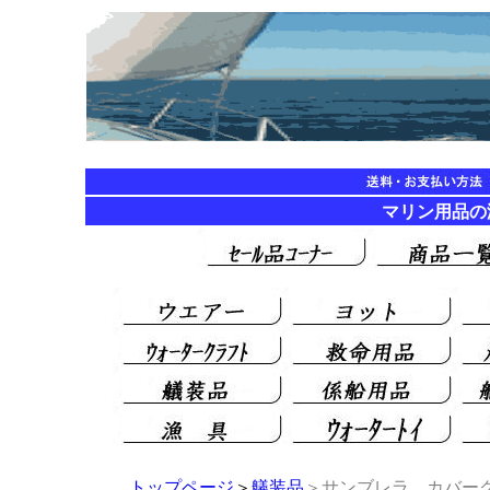
マリン用品
トップページ
＞
艤装品
＞サンブレラ カバー