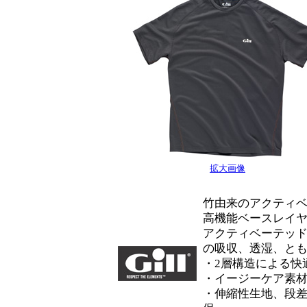
拡大画像
竹由来のアクティ
高機能ベースレイ
アクティベーテッ
の吸収、透湿、と
・2層構造による快
・イージーケア素
・伸縮性生地、段