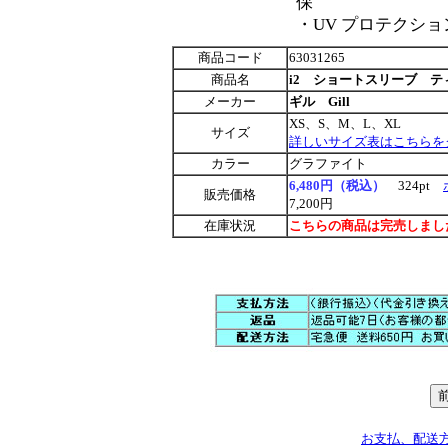
保
・UV プロテクション
商品コード
63031265
商品名
i2 ショートスリーブ ティ
メーカー
ギル Gill
XS、S、M、L、XL
サイズ
詳しいサイズ表はこちらを
カラー
グラファイト
6,480円（税込）
324pt
販売価格
7,200円
在庫状況
こちらの商品は完売しまし
お支払、配送