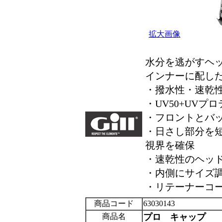
拡大画像
水分を逃がすヘ
インナーに配し
・撥水性・速乾
・UV50+UVプ
・フロントとバ
・日さし部分を
視界を確保
・速乾性のヘッ
・内側にサイズ
・リテーナーコ
商品コード
63030143
商品名
プロ キャップ