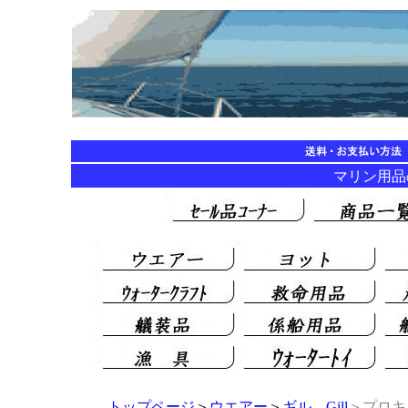
マリン用品の海
トップページ
＞
ウエアー
＞
ギル Gill
＞プロキ