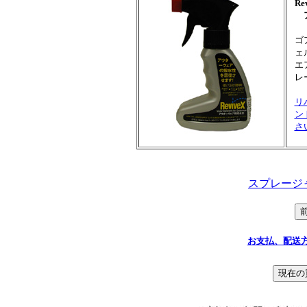
R
ア
ゴ
ェ
エ
レ
リ
ン
さ
スプレージ
お支払、配送