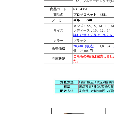
い、フルテーピングで水
商品コード
63034351
商品名
プロサロペット 4351
メーカー
ギル Gill
メンズ：XS、S、M、L、X
サイズ
レディース：10、12、14
詳しいサイズ表はこちらを
カラー
ブラック
20,700（税込）
1,035
pt
販売価格
価 23,000円
こちらの商品は完売しまし
在庫状況
た。