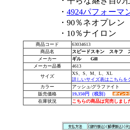
・
平らな継ぎ目の
・
4924
パフォーマ
・90
％ネオプレン
・10
％ナイロン
商品コード
63034613
商品名
スピードスキン スキフ 
メーカー
ギル Gill
メーカー品番
4613
XS、S、M、L、XL
サイズ
詳しいサイズ表はこちらを
カラー
アッシュ/グラファイト
販売価格
19,350円（税別）
在庫状況
こちらの商品は完売しまし