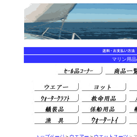
マリン用品の海
ップページ
＞
ウエアー
＞
ウエットスーツ
＞
ト