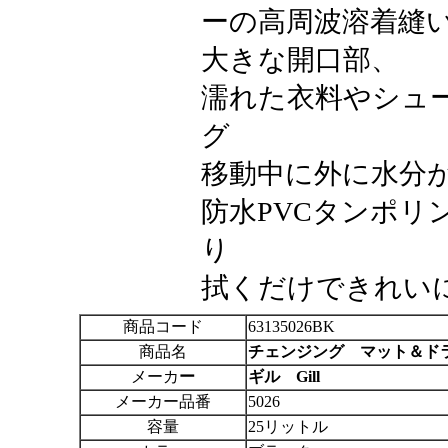
ーの高周波溶着縫
大きな開口部、
濡れた衣料やシュ
グ
移動中に外に水分
防水PVCタンポリ
り
拭くだけできれい
商品コード
63135026BK
商品名
チェンジング マット＆ドラ
メーカ
ー
ギル Gill
メーカー品番
5026
容量
25リットル