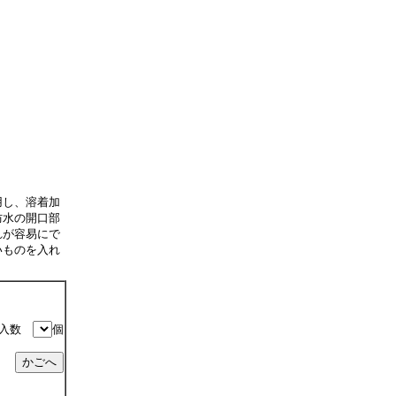
用し、溶着加
防水の開口部
れが容易にで
いものを入れ
入数
個