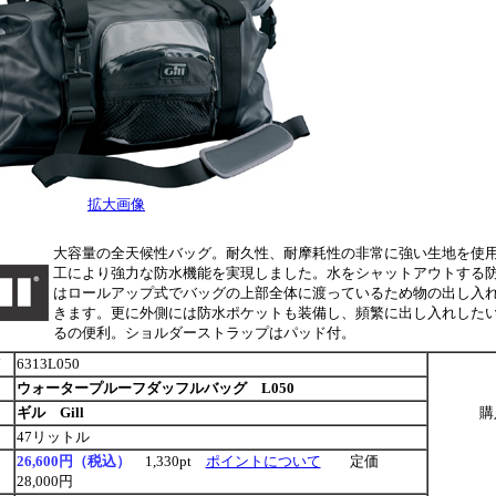
拡大画像
大容量の全天候性バッグ。耐久性、耐摩耗性の非常に強い生地を使
工により強力な防水機能を実現しました。水をシャットアウトする
はロールアップ式でバッグの上部全体に渡っているため物の出し入
きます。更に外側には防水ポケットも装備し、頻繁に出し入れした
るの便利。ショルダーストラップはパッド付。
ド
6313L050
ウォータープルーフダッフルバッグ L050
ギル Gill
購
47リットル
26,600円（税込）
1,330pt
ポイントについて
定価
28,000円