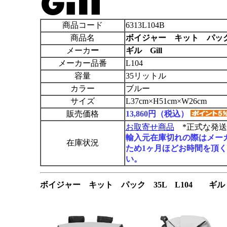
商品コード
6313L104B
商品名
ボイジャー キット パック
メーカ
ー
ギル Gill
メーカー品番
L104
容量
35リットル
カラー
ブルー
サイズ
L37cm×H51cm×W26cm
販売価格
13,860円（税込）
お取寄せ商品
*正式な発送
輸入元在庫切れの際はメー
在庫状況
ため1ヶ月ほどお時間を頂
い。
ボイジャー キット パック 35L L104 ギル