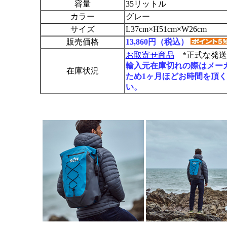
容量
35リットル
カラー
グレー
サイズ
L37cm×H51cm×W26cm
販売価格
13,860円（税込）
お取寄せ商品
*正式な発送
輸入元在庫切れの際はメー
在庫状況
ため1ヶ月ほどお時間を頂
い。