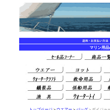
マリン用品の海遊
トップページ
＞
ウエアー
＞
バッグ
＞ボイジャー