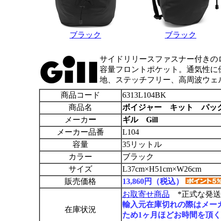
ブラック
ブラック
サイドリリースファスナー付きの
容量フロントポケット。通気性に
地、ステッチフリー、高周波ウェ
商品コード
6313L104BK
商品名
ボイジャー キット パック
メーカ
ー
ギル Gill
メーカー品番
L104
容量
35リットル
カラー
ブラック
サイズ
L37cm×H51cm×W26cm
販売価格
13,860円（税込）
お取寄せ商品
*正式な発送
輸入元在庫切れの際はメー
在庫状況
ため1ヶ月ほどお時間を頂