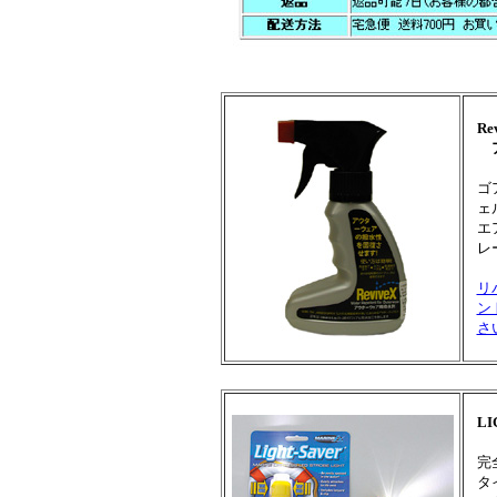
R
ア
ゴ
ェ
エ
レ
リ
ン
さ
L
完
タ