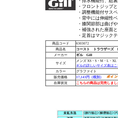
・排水機能付、総裏
・フロントジップと
・調整機能付サスペ
・背中には伸縮性ベ
・膝関節部は曲げや
・補強された座面と
・足首はマジックテ
商品コード
6303072
商品名
コースト トラウザーズ IN
メーカー
ギル Gill
メンズ XS・S・M・L・XL
サイズ
ギルの詳しいサイズ表はこ
カラー
グラファイト
販売価格
17,143円（税別）
在庫状況
こちらの商品は完売しまし