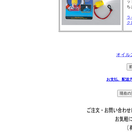
ッ
ち
ラ
ク
オイル
お支払、配送