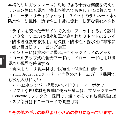
本格的なレガッタレースに対応できる十分な機能を備えな
ッション性にも優れ、海上を離れてもおしゃれに着こなせ
用・ユーティリティジャケット。3ドットのラミネート素
防水性、防風性、透湿性に非常に優れ、快適な着心地を約
・ラインを絞ったデザインで女性にフィットするよう設計
・アウターシェルは撥水加工が施された３ドットの２レイ
・防水透湿素材を採用。耐久性・防水性・撥水性に非常に
・縫い目は防水テーピング加工
・インナーには排水性に優れたクイックドライのメッシュ
・ロールアップ式の蛍光フードは、ドローコードにより微
優れた視界を確保する
・新採用のエリ裏素材は、快適性・保温性に優れる
・YKK Aquaguardジッパーと内側のストームガード採用
も水が入りにくい
・YKK止水ジッパー採用のハンドウォーマーポケット
・ソフトなPU素材を裏地に使った袖口は、マジックテー
・Reflexiteリフレクター採用で、遠くからでも被視認性に
・スソ部分はドローコードで調整可能
＊その他のギルの商品より小さめの作りになっています。