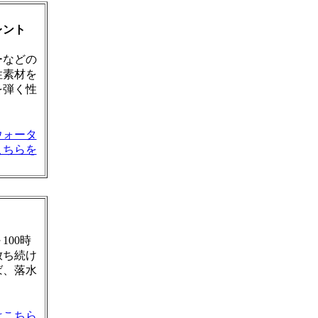
レント
ーなどの
性素材を
を弾く性
ウォータ
こちらを
100時
放ち続け
ば、落水
はこちら