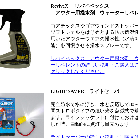
ReviveX リバイベックス
アウター用撥水剤
ウォーターリペ
ゴアテックスやゴアウインドストッパ
ソフトシェルをはじめとする防水透湿
用いたアウターウエアの撥水性（水滴
能）を回復させる撥水スプレーです。
リバイベックス アウター用撥水剤 
ーリペレントの詳しい説明・ご購入は
クリックしてください。
LIGHT SAVER ライトセーバー
完全防水で水に浮き、水と反応して80～
間ストロボタイプの強い光を点滅式で
ます。ライフジャケットに付けておけ
した時、自動的に点灯し目立ちます。
ライトセーバーの詳しい説明・ご購入