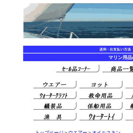
マリン用品の海遊
トップページ
＞
ウエアー
＞
オイルスキン