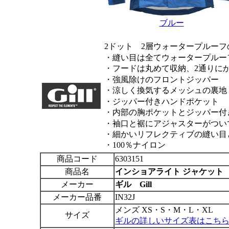
ブルー
2
ドット
2
層ウォータープルーフ
・縫い目は全てウォータープルー
・フードは丸めて収納、
2
通りに
・強風除けのフロントジッパー
・涼しく換気するメッシュの裏地
・ジッパー付きハンドポケッ
・内部の胸ポケットとジッパー付
・袖口と裾にアジャスターがつい
・細かいリフレクティブの縫い目
・100
％ナイロン
商品コード
6303151
商品名
インショアライト ジャケット
メーカー
ギル Gill
メーカー品番
IN32J
メンズ XS・S・M・L・XL
サイズ
ギルの詳しいサイズ表はこち