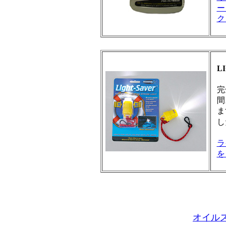
ー
ク
L
完
間
ま
し
ラ
を
オイル