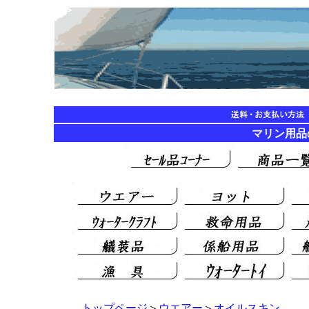
マリン用品の海遊
トップページ
＞
ウエアー
＞
オイルスキン