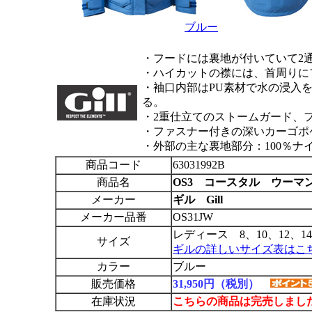
ブルー
・フードには裏地が付いていて2
・ハイカットの襟には、首周りに
・袖口内部はPU素材で水の浸入
る。
・2重仕立てのストームガード、
・ファスナー付きの深いカーゴポ
・外部の主な裏地部分：100％ナ
商品コード
63031992B
商品名
OS3 コースタル ウーマ
メーカー
ギル Gill
メーカー品番
OS31JW
レディース 8、10、12、14
サイズ
ギルの詳しいサイズ表はこ
カラー
ブルー
販売価格
31,950円（税別）
在庫状況
こちらの商品は完売しまし