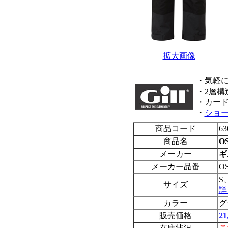
拡大画像
・気軽
・2層構
・カー
・
ショー
商品コード
63
商品名
O
メーカー
ギ
メーカー品番
OS
S
サイズ
詳
カラー
グ
販売価格
2