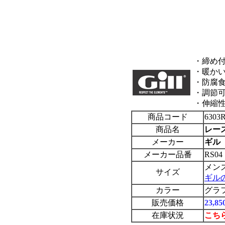
・締め
・暖か
・防腐食
・調節
・伸縮
商品コード
6303
商品名
レー
メーカー
ギル 
メーカー品番
RS04
メンズ
サイズ
ギル
カラー
グラ
販売価格
23,
在庫状況
こち