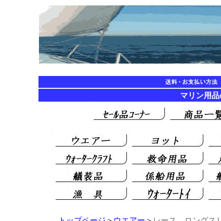
マリン用品の海遊
トップページ
＞
ウエアー
＞
レース ロングス