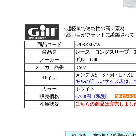
・超軽量で速乾性の高い素材
・縫い目がフラットに縫製されて
商品コード
6303RS07W
商品名
レース ロングスリーブ 
メーカー
ギル Gill
メーカー品番
RS07
メンズ XS・S・M・L・XL
サイズ
ギルの詳しいサイズ表はこ
カラー
ホワイト
販売価格
6,750円（税別）
在庫状況
こちらの商品は完売しまし