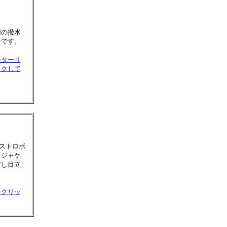
ト
用の撥水
ーです。
ーターリ
ックして
間ストロボ
フジャケ
灯し目立
をクリッ