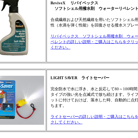
ReviveX リバイベックス
ソフトシェル用撥水剤
ウォーターリペレン
合成繊維および天然繊維を用いたソフトシェル
性（水滴を弾く性能）を回復させる撥水スプレ
リバイベックス ソフトシェル用撥水剤 ウォ
ペレントの詳しい説明・ご購入はこちらをクリ
ください。
LIGHT SAVER ライトセーバー
完全防水で水に浮き、水と反応して80～100時
タイプの強い光を点滅式で放ち続けます。ライ
ットに付けておけば、落水した時、自動的に点
ちます。
ライトセーバーの詳しい説明・ご購入はこちら
クしてください。