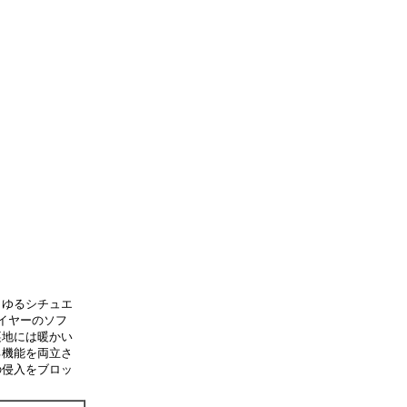
らゆるシチュエ
イヤーのソフ
裏地には暖かい
る機能を両立さ
の侵入をブロッ