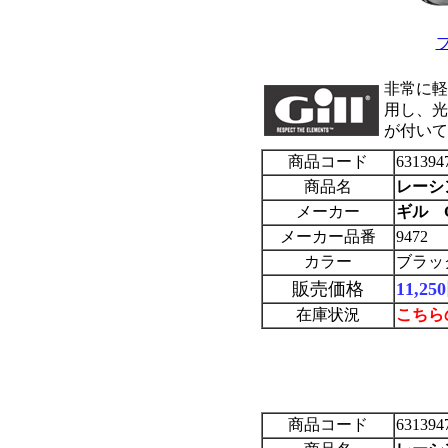
非常に軽
用し、光
が付いて
商品コード
63139
商品名
レーシ
メーカー
ギル Gi
メーカー品番
9472
カラー
ブラッ
販売価格
11,2
在庫状況
こちら
商品コード
63139