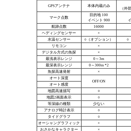
GPSアンテナ
本体内蔵のみ
（外
目的地 100
マーク点数
イベント 900
イ
航跡点数
16000
ヘディングセンサー
×
水温センサー
○（オプション）
○
リモコン
×
デジタル方式の魚探
×
最浅表示レンジ
0～3m
最深表示レンジ
0～300m *2
魚探高速発射
×
オート深度
OFF/ON
オート感度
地図高速描写
○
地図2画面表示
○
等深線の種類
少ない
アナログ時計表示
○
タイドグラフ
○
オーシャングラフィック
×
おさかなキャラクター
×