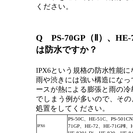
ください。
Q PS-70GP（Ⅱ）、HE-
は防水ですか？
IPX6という規格の防水性能
雨や渋きには強い構造になっ
ースが熱による膨張と雨の冷
でしまう例が多いので、その
処置をしてください。
PS-50C、HE-51C、PS-501C
71GP、HE-72、HE-71GPⅡ、H
IPX6
HE-8301-Di、HE-820、HE-8