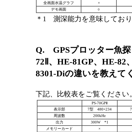
全画面水温グラフ
×
デモ画面
○
＊1 測深能力を意味してお
Q. GPSプロッター魚探 P
72Ⅱ、HE-81GP、HE-82、
8301-Diの違いを教え
下記、比較表をご覧ください
PS-70GPⅡ
表示部
7型 480×234
周波数
200kHz
出力
300W *1
メモリーカード
×