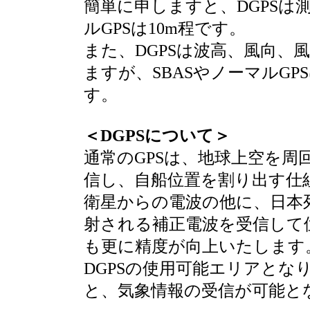
簡単に申しますと、DGPSは測
ルGPSは10m程です。
また、DGPSは波高、風向、
ますが、SBASやノーマルG
す。
＜DGPSについて＞
通常のGPSは、地球上空を周
信し、自船位置を割り出す仕組
衛星からの電波の他に、日本
射される補正電波を受信して
も更に精度が向上いたします。
DGPSの使用可能エリアとな
と、気象情報の受信が可能と