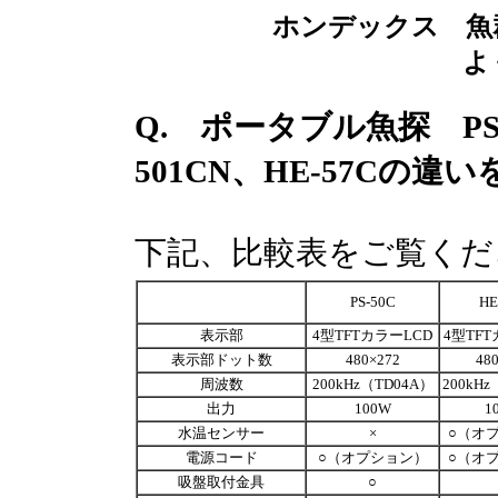
ホンデックス 魚
よ
Q. ポータブル魚探 PS-50
501CN、HE-57Cの
下記、比較表をご覧くだ
PS-50C
HE
表示部
4型TFTカラーLCD
4型TFT
表示部ドット数
480×272
48
周波数
200kHz（TD04A）
200kH
出力
100W
1
水温センサー
×
○（オ
電源コード
○（オプション）
○（オ
吸盤取付金具
○