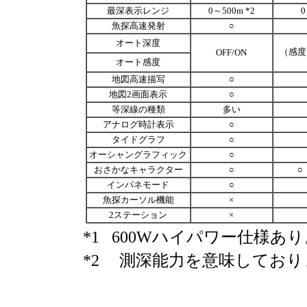
最深表示レンジ
0～500m *2
0
魚探高速発射
○
オート深度
（感度
OFF/ON
オート感度
地図高速描写
○
地図2画面表示
○
等深線の種類
多い
アナログ時計表示
○
タイドグラフ
○
オーシャングラフィック
○
おさかなキャラクター
○
○
インパネモード
○
魚探カーソル機能
×
2ステーション
×
*1
600Wハイパワー仕様あり
*2
測深能力を意味しており