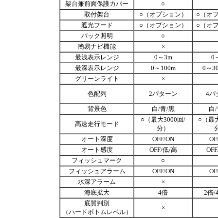
架台兼前面保護カバー
○
取付架台
○（オプション）
○（オ
遮光フード
○（オプション）
○（オ
バック照明
○
簡易ナビ機能
×
最浅表示レンジ
0～3m
0
最深表示レンジ
0～100m
0～3
グリーンライト
×
色配列
2パターン
4パ
背景色
白/青/黒
白/
○（最大3000回/
○（最大
高速走行モード
分）
オート深度
OFF/ON
OF
オート感度
OFF/低/高
OF
フィッシュマーク
○
フィッシュアラーム
OFF/ON
OF
水深アラーム
×
海底拡大
4倍
2倍/
底質判別
×
（ハードボトムレベル）