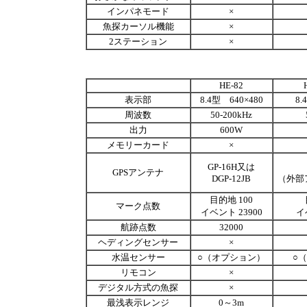
インパネモード
×
魚探カーソル機能
×
2ステーション
×
HE-82
表示部
8.4型 640×480
8.
周波数
50-200kHz
出力
600W
メモリーカード
×
GP-16H又は
GPSアンテナ
DGP-12JB
（外部
目的地 100
マーク点数
イベント 23900
イ
航跡点数
32000
ヘディングセンサー
×
水温センサー
○（オプション）
○
リモコン
×
デジタル方式の魚探
×
最浅表示レンジ
0～3m