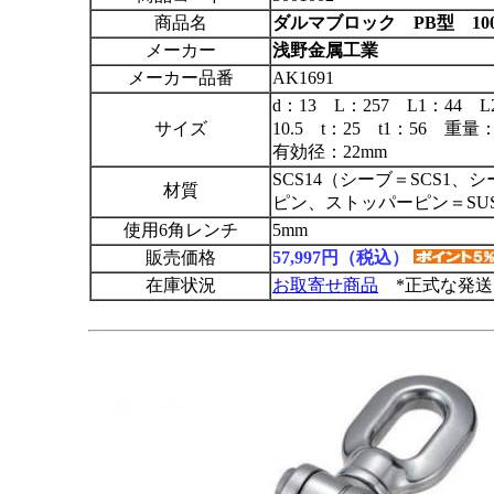
商品名
ダルマブロック PB型 10
メーカー
浅野金属工業
メーカー品番
AK1691
d：13 L：257 L1：44 L
サイズ
10.5 t：25 t1：56 重
有効径：22mm
SCS14（シーブ＝SCS1
材質
ピン、ストッパーピン＝SUS
使用6角レンチ
5mm
販売価格
57,997円（税込）
在庫状況
お取寄せ商品
*正式な発送