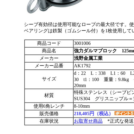
シーブ有効径は使用可能なロープの最大径です。使
ベアリングは鉄製（ゴムシール付）を1枚使用して
商品コード
3001006
商品名
強力ダルマブロック 125m
メーカー
浅野金属工業
メーカー品番
AK1792
d：22 L：338 L1：60 L
サイズ
30 t1：100 重量：9.8
20mm
特殊ステンレス（シーブピ
材質
SUS304 グリスニップル
使用6角レンチ
8-10mm
販売価格
218,405円（税込）
在庫状況
お取寄せ商品
*正式な発送