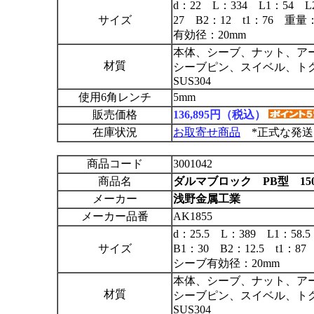
d：22 L：334 L1：54 L
サイズ
27 B2：12 t1：76 重
有効径：20mm
本体、シーブ、ナット、アーム
材質
シーブピン、スイベル、ト
SUS304
使用6角レンチ
5mm
販売価格
136,895円（税込）
在庫状況
お取寄せ商品
*正式な発送
商品コード
3001042
商品名
ダルマブロック PB型 15
メーカー
浅野金属工業
メーカー品番
AK1855
d：25.5 L：389 L1：58
サイズ
B1：30 B2：12.5 t1：
シーブ有効径：20mm
本体、シーブ、ナット、アーム
材質
シーブピン、スイベル、ト
SUS304