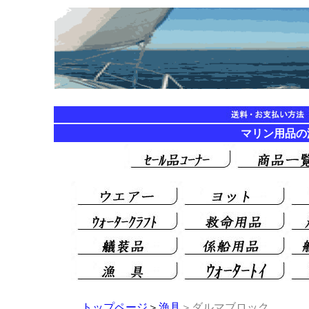
マリン用品
トップページ
＞
漁具
＞ダルマブロック