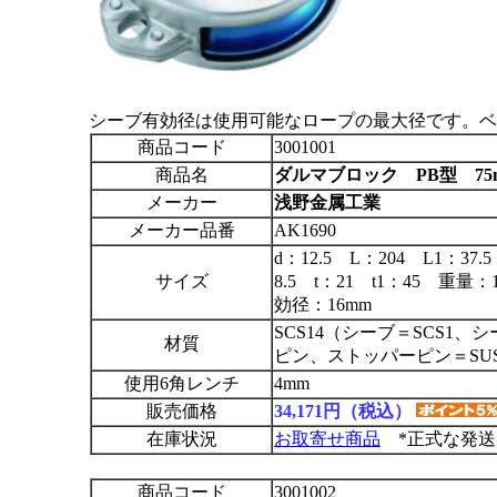
シーブ有効径は使用可能なロープの最大径です。ベ
商品コード
3001001
商品名
ダルマブロック PB型 75
メーカー
浅野金属工業
メーカー品番
AK1690
d：12.5 L：204 L1：37
サイズ
8.5 t：21 t1：45 重量
効径：16mm
SCS14（シーブ＝SCS1
材質
ピン、ストッパーピン＝SUS
使用6角レンチ
4mm
販売価格
34,171円（税込）
在庫状況
お取寄せ商品
*正式な発送
商品コード
3001002