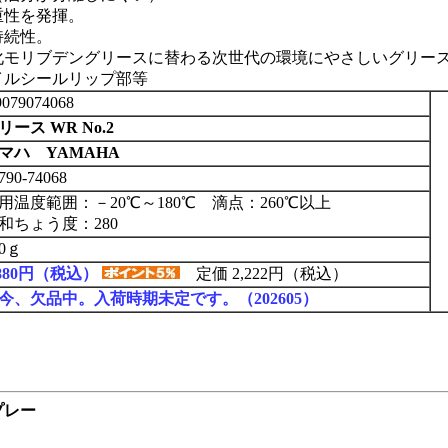
重性を発揮。
持続性。
化モリブデングリースに替わる次世代の環境にやさしいグリー
イルシールリップ部等
079074068
リース WR No.2
マハ YAMAHA
790-74068
用温度範囲：－20℃～180℃ 滴点：260℃以上
和ちょう度：280
00ｇ
,880円（税込）
定価 2,222円（税込）
今、欠品中。入荷時期未定です。（202605）
プレー