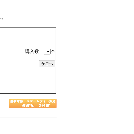
ス。
購入数
本