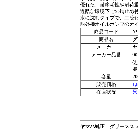
優れた、耐摩耗性や耐荷
過酷な環境下での錆止め
水に沈むタイプで、二硫
船外機オイルポンプのオ
商品コード
Y9
商品名
グ
メーカー
ヤ
メーカー品番
90
使
混
容量
2
販売価格
1
在庫状況
只
ヤマハ純正 グリースス