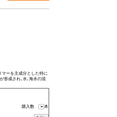
リマーを主成分とした特に
が形成され､水､海水の混
購入数
本