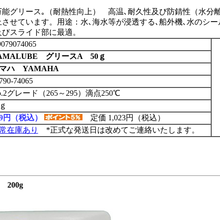
能グリース｡（耐熱性向上） 高温､耐久性及び防錆性（水分
させています。用途：水､海水等が浸透する､船外機､水のシ
及びスライド部に最適。
079074065
AMALUBE グリースA 50ｇ
マハ YAMAHA
790-74065
o.2グレード（265～295）滴点250℃
0ｇ
69円（税込）
定価 1,023円（税込）
常在庫あり
*正式な発送日は改めてご連絡いたします。
200g