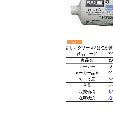
新しいグリースAは色が
商品コード
Y9
商品名
Y
メーカー
ヤ
メーカー品番
90
ちょう度
N
容量
2
販売価格
1
在庫状況
通