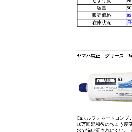
ちょう度
N
容量
5
販売価格
8
在庫状況
只
ヤマハ純正 グリース WR 
Caスルフォネートコンプ
10万回混和後のちょう度
水で洗い流されにくい。