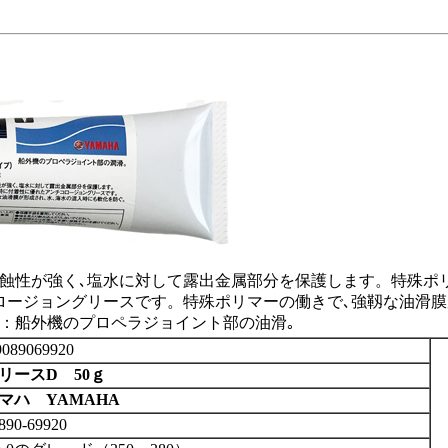
腐蝕性が強く､塩水に対して露出金属部分を保護します。特殊ポ
ロージョングリースです。特殊ポリマーの働きで､強靱な油滑膜
途：船外機のプロペラジョイント部の油滑｡
089069920
リースD 50ｇ
マハ YAMAHA
890-69920