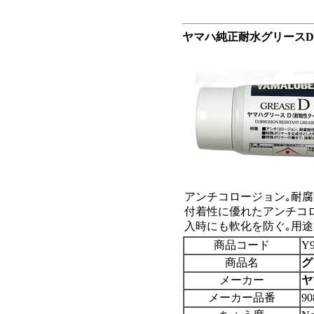
ヤマハ純正耐水グリースD
アンチコロージョン｡耐
付着性に優れたアンチコ
入時にも軟化を防ぐ｡用
商品コード
Y9
商品名
グ
メーカー
ヤ
メーカー品番
90