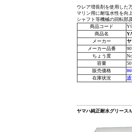
ウレア増長剤を使用した万
マリン用に耐塩水性を向上
シャフト等機械の回転部
商品コード
Y9
商品名
Y
メーカー
ヤ
メーカー品番
90
ちょう度
N
容量
5
販売価格
8
在庫状況
通
ヤマハ純正耐水グリースA 