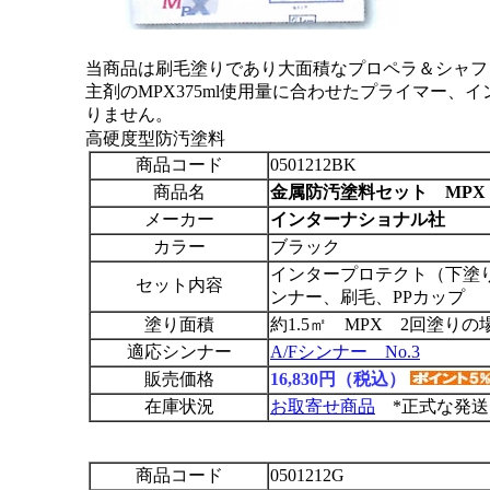
当商品は刷毛塗りであり大面積なプロペラ＆シャフ
主剤のMPX375ml使用量に合わせたプライマー
りません。
高硬度型防汚塗料
商品コード
0501212BK
商品名
金属防汚塗料セット MPX
メーカー
インターナショナル社
カラー
ブラック
インタープロテクト（下塗
セット内容
ンナー、刷毛、PPカップ
塗り面積
約1.5㎡ MPX 2回塗りの
適応シンナー
A/Fシンナー No.3
販売価格
16,830円（税込）
在庫状況
お取寄せ商品
*正式な発送
商品コード
0501212G