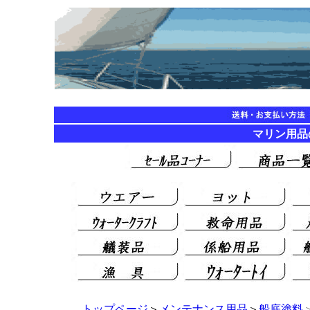
マリン用品の海遊
トップページ
＞
メンテナンス用品
＞
船底塗料