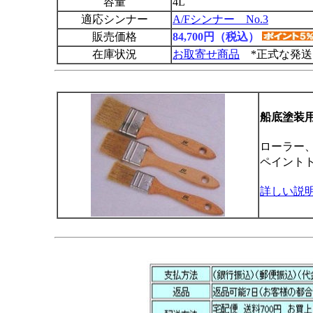
容量
4L
適応シンナー
A/Fシンナー No.3
販売価格
84,700円（税込）
在庫状況
お取寄せ商品
*正式な発送
船底塗装
ローラー
ペイント
詳しい説