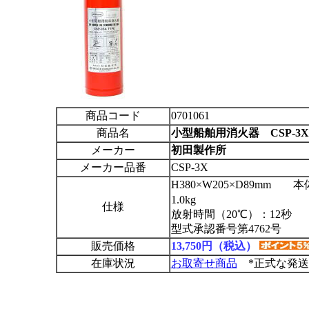
商品コード
0701061
商品名
小型船舶用消火器 CSP-3X
メーカー
初田製作所
メーカー品番
CSP-3X
H380×W205×D89mm
1.0kg
仕様
放射時間（20℃）：12秒 
型式承認番号第4762号
販売価格
13,750円（税込）
在庫状況
お取寄せ商品
*正式な発送