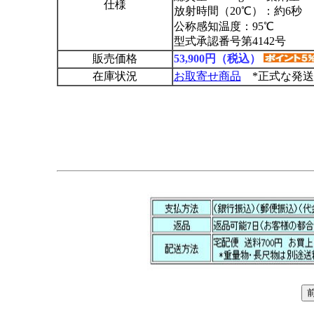
仕様
放射時間（20℃）：約6秒
公称感知温度：95℃
型式承認番号第4142号
販売価格
53,900円（税込）
在庫状況
お取寄せ商品
*正式な発送