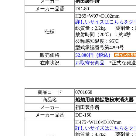
メーカー
初田製作所
メーカー品番
DD-80
H265×W97×D102mm
詳しいサイズはこちらをク
総質量：2.2kg 薬剤量：0.
仕様
放射時間（20℃）：約4秒
公称感知温度：95℃
型式承認番号第4299号
販売価格
52,800円（税込）
在庫状況
お取寄せ商品
*正式な発送
商品コード
0701068
商品名
船舶用自動拡散粉末消火器 プ
メーカー
初田製作所
メーカー品番
DD-150
H475×W110×D107mm
詳しいサイズはこちらをク
総質量：4.2kg 薬剤量：1.