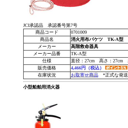
JCI承認品 承認番号第7号
商品コード
0701009
商品名
消火用布バケツ TK-A型
メーカー
高階救命器具
メーカー品番
TK-A型
仕様
直径：27cm 高さ：27cm
販売価格
4,466円（税込）
在庫状況
お取寄せ商品
*正式な発送
小型船舶用消火器