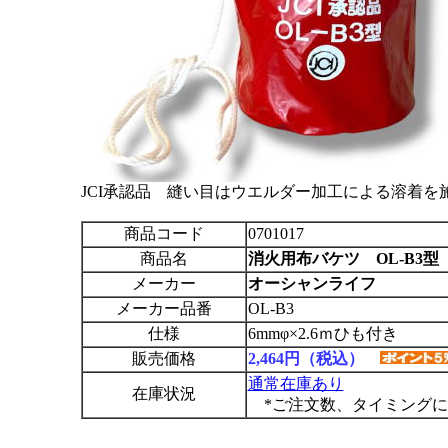
JCI承認品 縫い目はウエルダー加工による溶着を
商品コード
0701017
商品名
消火用布バケツ OL-B3型
メーカー
オーシャンライフ
メーカー品番
OL-B3
仕様
6mmφ×2.6ｍひも付き
販売価格
2,464円（税込）
通常在庫あり
在庫状況
*ご注文数、タイミングに