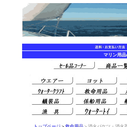
マリン用品の海遊
トップページ
＞
救命用品
＞消火バケツ・消火