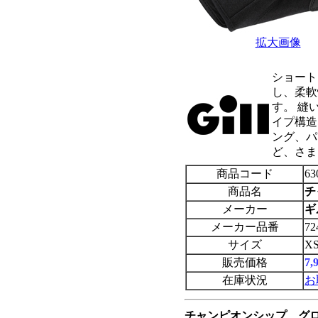
拡大画像
ショート
し、柔軟
す。 縫
イプ構造
ング、パ
ど、さま
商品コード
63
商品名
チ
メーカー
ギ
メーカー品番
72
サイズ
X
販売価格
7
在庫状況
お
チャンピオンシップ グロ