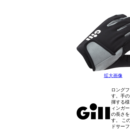
拡大画像
ロングフ
す。手の
揮する様
ィンガー
の長さを
す。 こ
ドサーフ