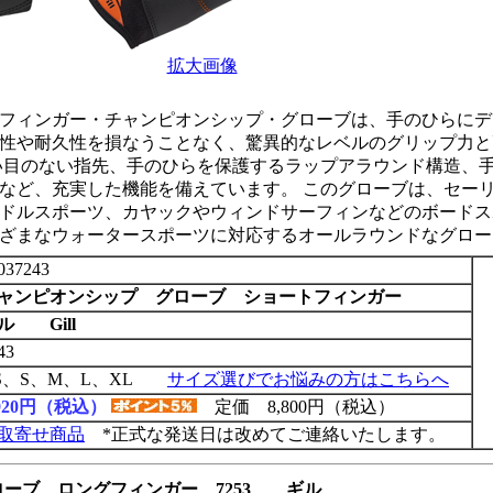
拡大画像
フィンガー・チャンピオンシップ・グローブは、手のひらにデ
性や耐久性を損なうことなく、驚異的なレベルのグリップ力と
い目のない指先、手のひらを保護するラップアラウンド構造、
など、充実した機能を備えています。 このグローブは、セー
ドルスポーツ、カヤックやウィンドサーフィンなどのボードス
ざまなウォータースポーツに対応するオールラウンドなグロー
037243
ャンピオンシップ グローブ ショートフィンガー
ル Gill
43
S、S、M、L、XL
サイズ選びでお悩みの方はこちらへ
,920円（税込）
定価 8,800円（税込）
取寄せ商品
*正式な発送日は改めてご連絡いたします。
ーブ ロングフィンガー 7253 ギル