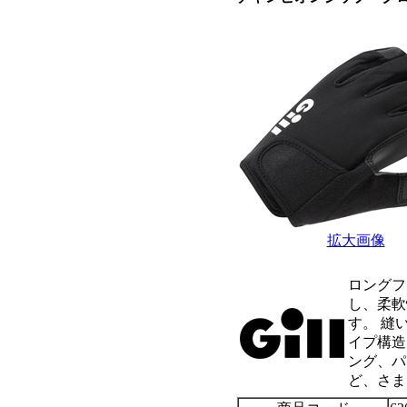
拡大画像
ロングフ
し、柔軟
す。 縫
イプ構造
ング、パ
ど、さま