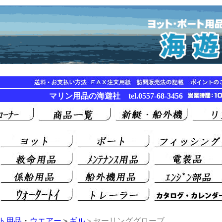
マリン用品の海遊社 tel.0557-68-3456
ト用品
・
ウエアー
＞
ギル
＞セーリンググローブ