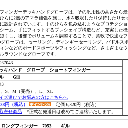
フィンガーデッキハンドグローブは、その汎用性の高さから最
ひらに2層のアマラ補強を施し、水を吸収したり保持したりせ
に設計されています。手のひらを包み込むようなプロテクショ
シーム、手にフィットするプレシェイプ構造など、充実した機
短くし、後部でボリュームを調整することで、柔軟で快適なフ
のグローブは、セーリング、ディンギーセーリング、パドルス
ィンなどのボードスポーツやフィッシングなど、さまざまなウ
ルラウンドなグローブです。
037043
ッキハンド グローブ ショートフィンガー
ル Gill
43
S、S、M（完売）、L、XL
イズ選びでお悩みの方はこちらへ
,138円（税込）
定価 6,820円（税込）
取寄せ商品
*正式な発送日は改めてご連絡いたします。
ロングフィンガー 7053 ギル