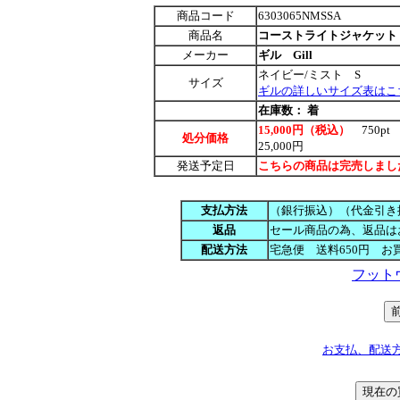
商品コード
6303065NMSSA
商品名
コーストライトジャケット 
メーカー
ギル Gill
ネイビー/ミスト S
サイズ
ギルの詳しいサイズ表はこ
在庫数：
着
15,000円（税込）
750
p
処分価格
25,000円
発送予定日
こちらの商品は完売しまし
支払方法
（銀行振込）（代金引き
返品
セール商品の為、返品は
配送方法
宅急便 送料650円 お
フット
お支払、配送