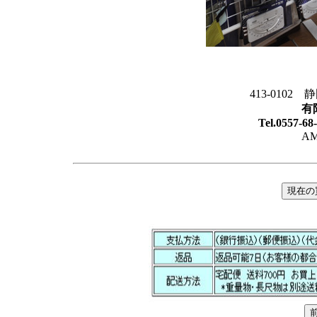
413-0102
有
Tel.0557-6
AM