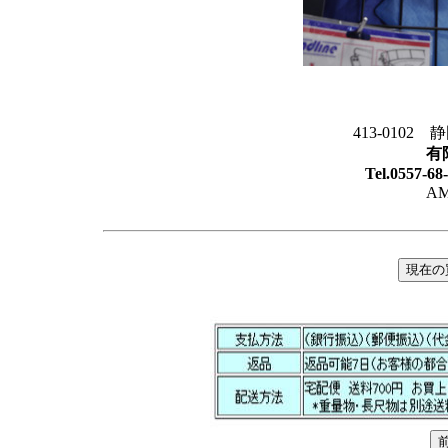
413-0102
有
Tel.0557-6
AM