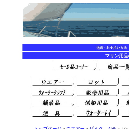
マリン用品の海遊
トップページ
＞
ウエアー
＞
ザイク Zhik
＞バッ