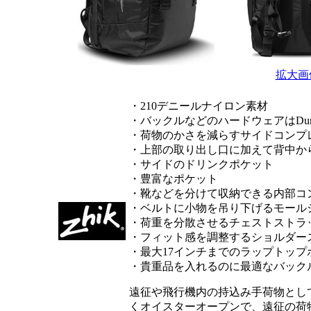
拡大画
・210デニールナイロン素材
・バックルなどのハードウェアはDuraf
・荷物のかさを減らすサイドコンプ
・上部の取り出し口に加えて背中か
・サイドのドリンクポケット
・豊富なポケット
・靴などを分けて収納できる内部コ
・ベルトに小物を吊り下げるモール
・荷重を分散させるチェストストラ
・フィット感を調整するショルダー
・最大17インチまでのラップトップ
・貴重品を入れるのに最適なバック
遠征や飛行機内の持込み手荷物として
くオイスターオープンで、遠征の荷