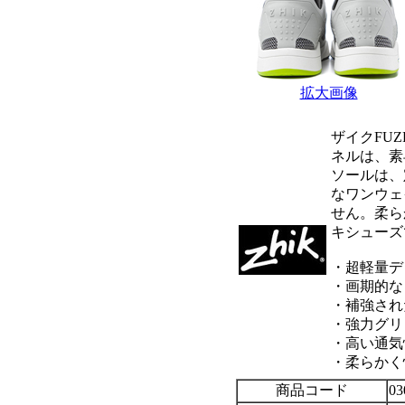
拡大画像
ザイクFU
ネルは、素
ソールは、
なワンウェ
せん。柔ら
キシューズ
・超軽量デ
・画期的な
・補強され
・強力グリ
・高い通気
・柔らかく
商品コード
03