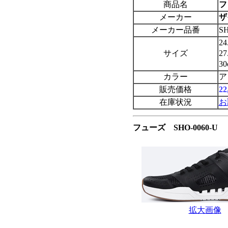
商品名
フ
メーカー
ザ
メーカー品番
SH
2
サイズ
2
3
カラー
ア
販売価格
2
在庫状況
お
フューズ SHO-0060-
拡大画像