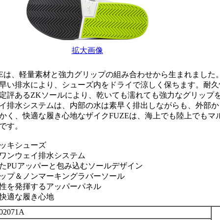
拡大画像
ZEは、軽量素材と強力グリップの組み合わせから生まれました
早い排水により、シューズ内をドライで涼しく保ちます。耐久
定評あるZKソールにより、乾いても濡れても強力なグリップ
イ排水システムは、内部の水は素早く排出しながらも、外部か
かく、快適な履き心地なザイクFUZEは、海上でも陸上でもマ
です。
ッキシューズ
ワンウェイ排水システム
たPUアッパーと包み込むソールデザイン
ップ＆ノンマーキングラバーソール
性を発揮するアッパーパネル
快適な履き心地
02071A