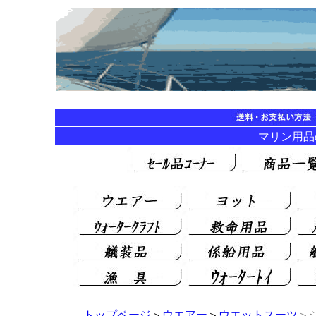
マリン用品の海
トップページ
＞
ウエアー
＞
ウエットスーツ
＞