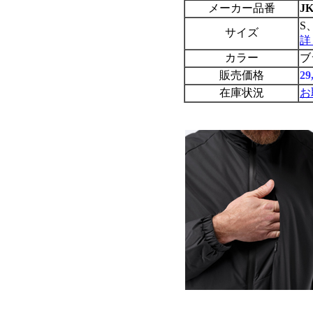
メーカー品番
JK
S
サイズ
詳
カラー
ブ
販売価格
2
在庫状況
お