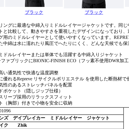
ブラック
ブラック
リングに最適な中綿入りミドルレイヤージャケットです。同じ
トと比較して、動きやすさを重視したデザインになっており、
グ用のミドルレイヤーとして使いやすくなっています。REPRE
た中綿は水に濡れたり風圧でへたりにくく、どんな天候でも保
ミドルレイヤーまたは単体でも活躍する中綿入りジャケット
ファブリックにBIONIC-FINISH ECO（フッ素不使用DW
高い通気性で快適な温度調整
優れるRepreve リサイクルポリエステル を使用した断熱材
気性のあるストレッチパネルを配置
ドポケット（隠しジップ仕様）
スリーブ採用のリラックスフィット
ト（胸部）付きで小物を安全に収納
01096
ンズ デイブレイカー ミドルレイヤー ジャケット
イク Zhik