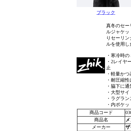
ブラック
真冬のセー
ルジャケッ
りセーリン
ルを使用し
・寒冷時の
・2レイヤー
止
・軽量かつ
・耐圧縮性に
・脇下に通
・大型サイ
・ラグラン
・内ポケッ
商品コード
03
商品名
メ
メーカー
ザ