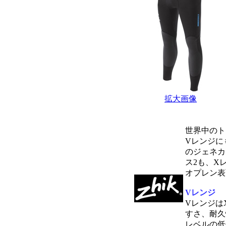
拡大画像
世界中のト
Vレンジに
のジェネカ
ス2も、X
オプレン表
Vレンジ
Vレンジは
すさ、耐久
レベルの低