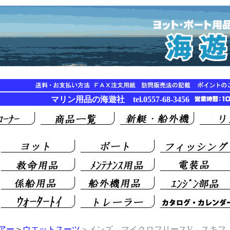
マリン用品の海遊社 tel.0557-68-3456
アー
＞
ウエットスーツ
＞メンズ マイクロフリースV スキフ SK