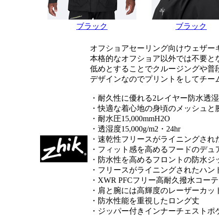
ブラック
ブラック
オフショアセーリング向けウェザー
本格的なオフショア以外では不要と
低めとすることでクルージングや普
デザインなのでプリントをしてチー
・耐久性に優れる2レイヤー防水透
・快適な着心地の身頃のメッシュと
・耐水圧15,000mmH2O
・透湿度15,000g/m2・24hr
・速乾性フリースがライニングされ
・フィット感を高めるフードのデュ
・防水性を高めるフロントの防水ジ
・フリースがライニングされたハン
・XWR PFCフリー高耐久撥水コー
・肩と腕には高輝度のレーザーカッ
・防水性能を重視したロング丈
・ジッパー付きインナーチェストポ