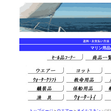
マリン用品の海遊
トップページ
＞
ウエアー
＞
オイルスキン
＞O