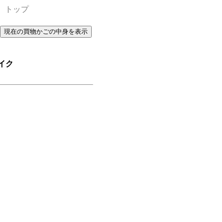
 トップ
イク