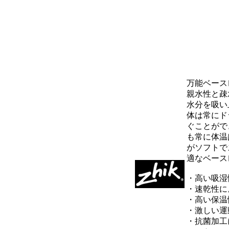
万能ベース
親水性と疎
水分を吸い
体は常にド
ぐことがで
も常に体温
がソフトで
適なベース
・高い吸湿
・速乾性に
・高い保温
・激しい運
・抗菌加工