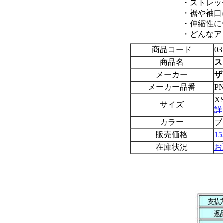
・ストレッ
・裾や袖口
・伸縮性に
・どんなア
商品コード
03
商品名
ス
メーカー
ザ
メーカー品番
PN
X
サイズ
詳
カラー
ブ
販売価格
1
在庫状況
お