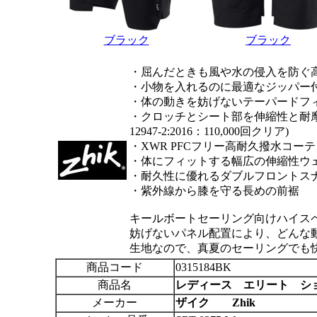
ブラック
ブラック
・屈んだときも風や水の侵入を防ぐ
・小物を入れるのに最適なジッパー
・体の動きを妨げないテーパードフ
・クロッチとシート部を伸縮性と耐摩
12947-2:2016：110,000回クリア)
・XWR PFCフリー高耐久撥水コー
・体にフィットする幅広の伸縮性ウ
・耐久性に優れるダブルフロントス
・紫外線から膝を守る長めの前裾
キールボートセーリング向けハイス
妨げないパネル配置により、どんな
生地なので、真夏のセーリングでも
商品コード
0315184BK
商品名
レディース エリート シ
メーカー
ザイク Zhik