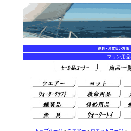
マリン用品の海
トップページ
＞
ウエアー
＞
ウエットスーツ
＞