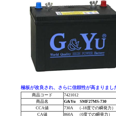
極板が改良され、さらに信頼性が高まりま
商品コード
7421012
商品名
G&Yu SMF27MS-730
CCA値
730A （-18度での瞬発力）
CA値
860A （0度での瞬発力）