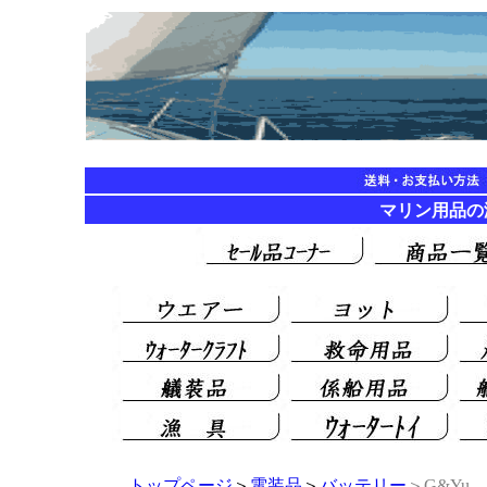
マリン用品
トップページ
＞
電装品
＞
バッテリー
＞G&Yu