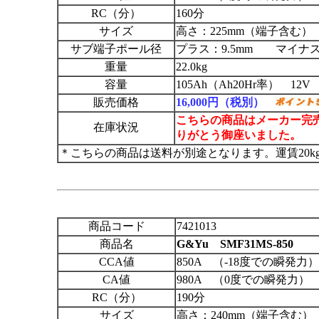
RC（分）
160分
サイズ
高さ：225mm（端子含む） 
サブ端子ポール径
プラス：9.5mm マイナス：
重量
22.0kg
容量
105Ah（Ah20Hr率） 12V
販売価格
16,000円（税別）
こちらの商品はメーカー完
在庫状況
りがとう御座いました。
＊こちらの商品は送料が別途となります。運賃20
商品コード
7421013
商品名
G&Yu SMF31MS-850
CCA値
850A （-18度での瞬発力）
CA値
980A （0度での瞬発力）
RC（分）
190分
サイズ
高さ：240mm（端子含む） 