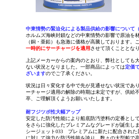
中東情勢の緊迫化による製品供給の影響について
ホルムズ海峡封鎖などの中東情勢の影響で原油を
（銅・亜鉛）も急激に価格が高騰しております。
一時的にサーチャージを適用
させて頂くこととな
上記メーカーからの案内のとおり、弊社としても
ない状況となりました。一部商品によっては
定価
ざいます
のでご了承ください。
状況は日々変化する中で先が見通せない状況であ
ーチャージ適用の解除の時期は未定ですが、供給
卒、ご理解頂くようお願いいたします。
耐フジツボ性大幅アップ
安定した防汚性能により船底防汚塗料の定番とし
をさらに強化したプレミアムなグレードが誕生し
シージェット033 プレミアムに新たに配合された新
に対して強力な防汚性能を誇り、数々の大型船で高い評