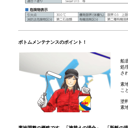
ボトムメンテナンスのポイント！
船
処
さ
素
こ
塗
素
素地調整の概略です。「塗替えの場合」、「新艇の場