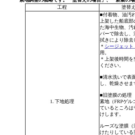
工程
塗替
■付着物、油汚
上架した船底部
た海中生物、汚
パーで除去し、
拭きにより除去
＊
シージェット
用。
＊上架後時間を
ください。
■清水洗いで表
し、乾燥させま
■旧塗膜の処理
1. 下地処理
素地（FRPゲ
ているところは
けします。
ルーズな塗膜（
けたりしている