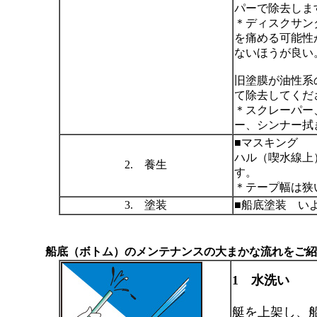
パーで除去しま
＊ディスクサン
を痛める可能性
ないほうが良い
旧塗膜が油性系
て除去してくだ
＊スクレーパー
ー、シンナー拭
■マスキング
ハル（喫水線上
2. 養生
す。
＊テープ幅は狭
3. 塗装
■船底塗装 い
船底（ボトム）のメンテナンスの大まかな流れをご紹
1 水洗い
艇を上架し、