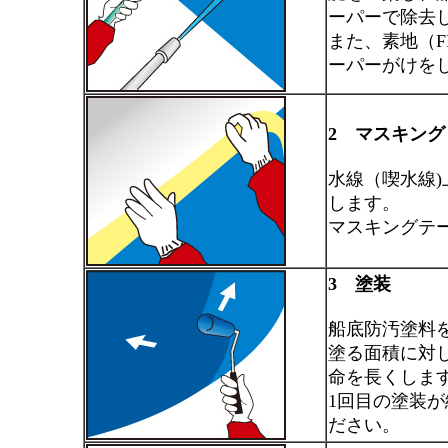
ーパーで除去
また、素地（
ーパーがけを
2 マスキング
水線（喫水線
します。
マスキングテ
3 塗装
船底防汚塗料
塗る面積に対
命を長くしま
1回目の塗装
ださい。