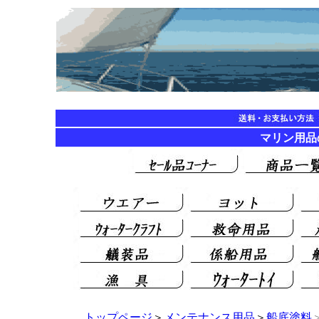
マリン用品の海遊
トップページ
＞
メンテナンス用品
＞
船底塗料