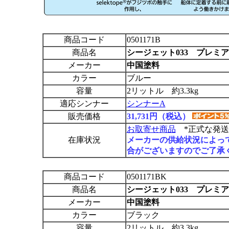
商品コード
0501171B
商品名
シージェット033 プレミ
メーカー
中国塗料
カラー
ブルー
容量
2リットル 約3.3kg
適応シンナー
シンナーA
販売価格
31,731円（税込）
お取寄せ商品
*正式な発送
在庫状況
メーカーの供給状況によっ
合がございますのでご了承
商品コード
0501171BK
商品名
シージェット033 プレミ
メーカー
中国塗料
カラー
ブラック
容量
2リットル 約3.3kg