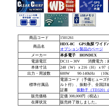
商品コード
1501261
HDX-8C GPS魚探 ワ
商品名
オプション製品のページ
メーカー
本多電子 HONDEX
電源電圧
DC11～30V 消費電力：約
本体寸法
248（W）ｘ216（H）ｘ97
出力・周波数
600W 90-140kHz （
電源コード（予備ヒューズ
標準付属品
ルト付）、振動子、全国詳
証書
振動子（TD320
販売価格
定価 308,000円（税込）
在庫状況
販売終了致しました。