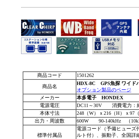
商品コード
1501262
HDX-8C GPS魚探 ワ
商品名
オプション製品のページ
メーカー
本多電子 HONDEX
電源電圧
DC11～30V 消費電力：約
本体寸法
248（W）ｘ216（H）ｘ97
出力・周波数
600W 90-140kHz （
電源コード（予備ヒューズ
標準付属品
ルト付）、振動子、全国詳