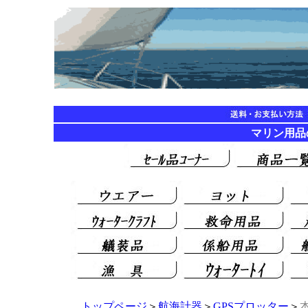
マリン用品の海遊
トップページ
＞
航海計器
＞
GPSプロッター
＞